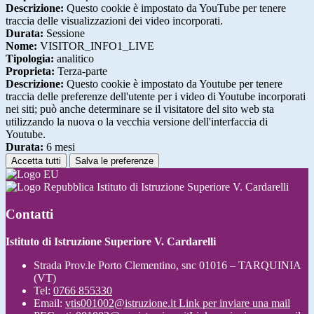
Descrizione:
Questo cookie è impostato da YouTube per tenere
traccia delle visualizzazioni dei video incorporati.
Durata:
Sessione
Nome:
VISITOR_INFO1_LIVE
Tipologia:
analitico
Proprieta:
Terza-parte
Descrizione:
Questo cookie è impostato da Youtube per tenere
traccia delle preferenze dell'utente per i video di Youtube incorporati
nei siti; può anche determinare se il visitatore del sito web sta
utilizzando la nuova o la vecchia versione dell'interfaccia di
Youtube.
Durata:
6 mesi
Accetta tutti
Salva le preferenze
Istituto di Istruzione Superiore V. Cardarelli
Contatti
Istituto di Istruzione Superiore V. Cardarelli
Strada Prov.le Porto Clementino, snc 01016 – TARQUINIA
(VT)
Tel:
0766 855330
Email:
vtis001002@istruzione.it
Link per inviare una mail