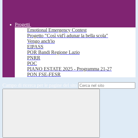
Progetti
Emotional Emergency Contest
Progetto "Così vid'ì adunar la bella scola"
Vengo anch'io
EIPASS
POR Bandi Regione Lazio
PNRR
POC
PIANO ESTATE 2025 - Programma 21-27
PON FSE-FESR
Campo di ricerca per le pagine del sito