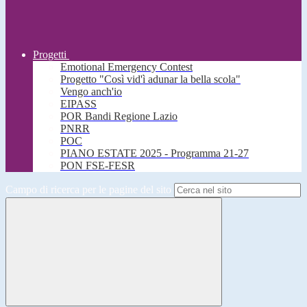
Progetti
Emotional Emergency Contest
Progetto "Così vid'ì adunar la bella scola"
Vengo anch'io
EIPASS
POR Bandi Regione Lazio
PNRR
POC
PIANO ESTATE 2025 - Programma 21-27
PON FSE-FESR
Campo di ricerca per le pagine del sito