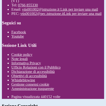
(VT)
Tel:
0766 855330
Email:
vtis001002@istruzione.it
Link per inviare una mail
PEC:
vtis001002@pec.istruzione.it
Link per inviare una mail
Seguici su
Facebook
Youtube
Sezione Link Utili
Cookie policy
Note legali
Informativa Privacy
Ufficio Relazioni con il Pubblico
Dichiarazione di accessibilità
Obiettivi di accessibilità
Whistleblowing
Gestione consensi cookie
Amministrazione trasparente
Pagina visualizzata
440152
volte
Sezione Copyright