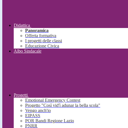
Didattica
Panoramica
Offerta formativa
I progetti delle classi
Educazione Civica
Albo Sindacale
Progetti
Emotional Emergency Contest
Progetto "Così vid'ì adunar la bella scola"
Vengo anch'io
EIPASS
POR Bandi Regione Lazio
PNRR