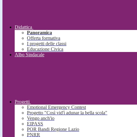
Didattica
Panoramica
Offerta formativa
I progetti delle classi
Educazione Civica
Albo Sindacale
Progetti
Emotional Emergency Contest
Progetto "Così vid'ì adunar la bella scola"
Vengo anch'io
EIPASS
POR Bandi Regione Lazio
PNRR