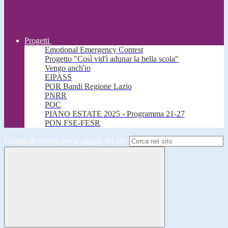
Progetti
Emotional Emergency Contest
Progetto "Così vid'ì adunar la bella scola"
Vengo anch'io
EIPASS
POR Bandi Regione Lazio
PNRR
POC
PIANO ESTATE 2025 - Programma 21-27
PON FSE-FESR
Campo di ricerca per le pagine del sito