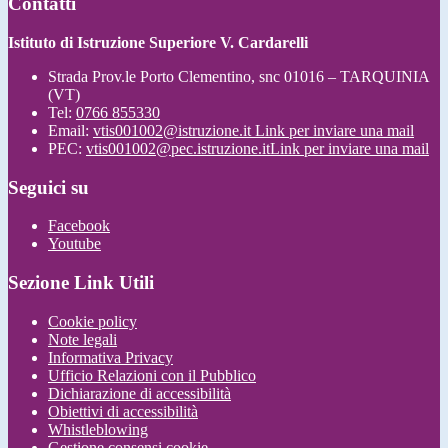
Contatti
Istituto di Istruzione Superiore V. Cardarelli
Strada Prov.le Porto Clementino, snc 01016 – TARQUINIA
(VT)
Tel:
0766 855330
Email:
vtis001002@istruzione.it
Link per inviare una mail
PEC:
vtis001002@pec.istruzione.it
Link per inviare una mail
Seguici su
Facebook
Youtube
Sezione Link Utili
Cookie policy
Note legali
Informativa Privacy
Ufficio Relazioni con il Pubblico
Dichiarazione di accessibilità
Obiettivi di accessibilità
Whistleblowing
Gestione consensi cookie