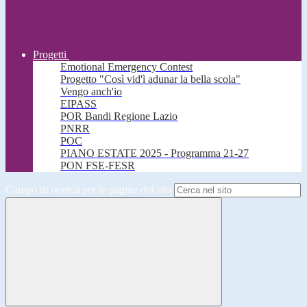
Progetti
Emotional Emergency Contest
Progetto "Così vid'ì adunar la bella scola"
Vengo anch'io
EIPASS
POR Bandi Regione Lazio
PNRR
POC
PIANO ESTATE 2025 - Programma 21-27
PON FSE-FESR
Campo di ricerca per le pagine del sito