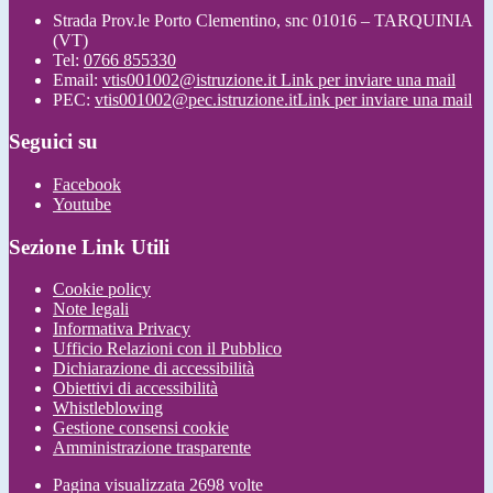
Strada Prov.le Porto Clementino, snc 01016 – TARQUINIA
(VT)
Tel:
0766 855330
Email:
vtis001002@istruzione.it
Link per inviare una mail
PEC:
vtis001002@pec.istruzione.it
Link per inviare una mail
Seguici su
Facebook
Youtube
Sezione Link Utili
Cookie policy
Note legali
Informativa Privacy
Ufficio Relazioni con il Pubblico
Dichiarazione di accessibilità
Obiettivi di accessibilità
Whistleblowing
Gestione consensi cookie
Amministrazione trasparente
Pagina visualizzata
2698
volte