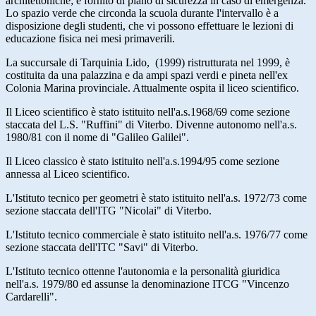
architettoniche; è fornito di piano di sicurezza in caso di emergenza.
Lo spazio verde che circonda la scuola durante l'intervallo è a
disposizione degli studenti, che vi possono effettuare le lezioni di
educazione fisica nei mesi primaverili.
La succursale di Tarquinia Lido, (1999) ristrutturata nel 1999, è
costituita da una palazzina e da ampi spazi verdi e pineta nell'ex
Colonia Marina provinciale. Attualmente ospita il liceo scientifico.
Il Liceo scientifico è stato istituito nell'a.s.1968/69 come sezione
staccata del L.S. "Ruffini" di Viterbo. Divenne autonomo nell'a.s.
1980/81 con il nome di "Galileo Galilei".
Il Liceo classico è stato istituito nell'a.s.1994/95 come sezione
annessa al Liceo scientifico.
L'Istituto tecnico per geometri è stato istituito nell'a.s. 1972/73 come
sezione staccata dell'ITG "Nicolai" di Viterbo.
L'Istituto tecnico commerciale è stato istituito nell'a.s. 1976/77 come
sezione staccata dell'ITC "Savi" di Viterbo.
L'Istituto tecnico ottenne l'autonomia e la personalità giuridica
nell'a.s. 1979/80 ed assunse la denominazione ITCG "Vincenzo
Cardarelli".