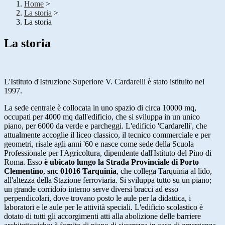
Home
>
La storia
>
La storia
La storia
L'Istituto d'Istruzione Superiore
V. Cardarelli
è stato istituito nel
1997.
La sede centrale è collocata in uno spazio di circa 10000 mq,
occupati per 4000 mq dall'edificio, che si sviluppa in un unico
piano, per 6000 da verde e parcheggi. L'edificio 'Cardarelli', che
attualmente accoglie il liceo classico, il tecnico commerciale e per
geometri, risale agli anni '60 e nasce come sede della Scuola
Professionale per l'Agricoltura, dipendente dall'Istituto del Pino di
Roma. Esso
è ubicato lungo la Strada Provinciale di Porto
Clementino
,
snc 01016 Tarquinia
, che collega Tarquinia al lido,
all'altezza della Stazione ferroviaria. Si sviluppa tutto su un piano;
un grande corridoio interno serve diversi bracci ad esso
perpendicolari, dove trovano posto le aule per la didattica, i
laboratori e le aule per le attività speciali. L'edificio scolastico è
dotato di tutti gli accorgimenti atti alla abolizione delle barriere