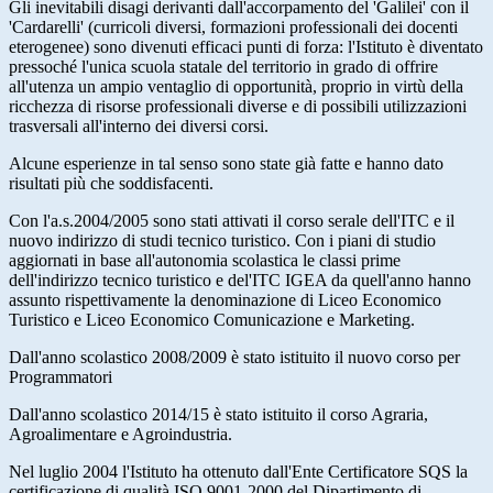
Gli inevitabili disagi derivanti dall'accorpamento del 'Galilei' con il
'Cardarelli' (curricoli diversi, formazioni professionali dei docenti
eterogenee) sono divenuti efficaci punti di forza: l'Istituto è diventato
pressoché l'unica scuola statale del territorio in grado di offrire
all'utenza un ampio ventaglio di opportunità, proprio in virtù della
ricchezza di risorse professionali diverse e di possibili utilizzazioni
trasversali all'interno dei diversi corsi.
Alcune esperienze in tal senso sono state già fatte e hanno dato
risultati più che soddisfacenti.
Con l'a.s.2004/2005 sono stati attivati il corso serale dell'ITC e il
nuovo indirizzo di studi tecnico turistico. Con i piani di studio
aggiornati in base all'autonomia scolastica le classi prime
dell'indirizzo tecnico turistico e del'ITC IGEA da quell'anno hanno
assunto rispettivamente la denominazione di Liceo Economico
Turistico e Liceo Economico Comunicazione e Marketing.
Dall'anno scolastico 2008/2009 è stato istituito il nuovo corso per
Programmatori
Dall'anno scolastico 2014/15 è stato istituito il corso Agraria,
Agroalimentare e Agroindustria.
Nel luglio 2004 l'Istituto ha ottenuto dall'Ente Certificatore SQS la
certificazione di qualità ISO 9001-2000 del Dipartimento di