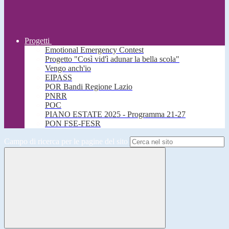
Progetti
Emotional Emergency Contest
Progetto "Così vid'ì adunar la bella scola"
Vengo anch'io
EIPASS
POR Bandi Regione Lazio
PNRR
POC
PIANO ESTATE 2025 - Programma 21-27
PON FSE-FESR
Campo di ricerca per le pagine del sito