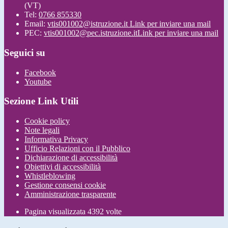
(VT)
Tel:
0766 855330
Email:
vtis001002@istruzione.it
Link per inviare una mail
PEC:
vtis001002@pec.istruzione.it
Link per inviare una mail
Seguici su
Facebook
Youtube
Sezione Link Utili
Cookie policy
Note legali
Informativa Privacy
Ufficio Relazioni con il Pubblico
Dichiarazione di accessibilità
Obiettivi di accessibilità
Whistleblowing
Gestione consensi cookie
Amministrazione trasparente
Pagina visualizzata
4392
volte