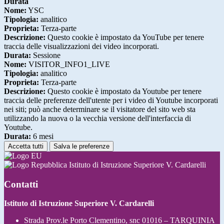
Durata
Nome:
YSC
Tipologia:
analitico
Proprieta:
Terza-parte
Descrizione:
Questo cookie è impostato da YouTube per tenere
traccia delle visualizzazioni dei video incorporati.
Durata:
Sessione
Nome:
VISITOR_INFO1_LIVE
Tipologia:
analitico
Proprieta:
Terza-parte
Descrizione:
Questo cookie è impostato da Youtube per tenere
traccia delle preferenze dell'utente per i video di Youtube incorporati
nei siti; può anche determinare se il visitatore del sito web sta
utilizzando la nuova o la vecchia versione dell'interfaccia di
Youtube.
Durata:
6 mesi
Accetta tutti
Salva le preferenze
Istituto di Istruzione Superiore V. Cardarelli
Contatti
Istituto di Istruzione Superiore V. Cardarelli
Strada Prov.le Porto Clementino, snc 01016 – TARQUINIA