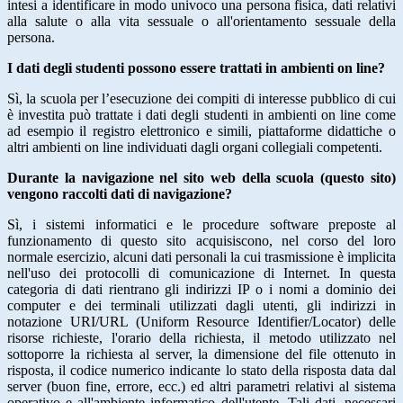
intesi a identificare in modo univoco una persona fisica, dati relativi
alla salute o alla vita sessuale o all'orientamento sessuale della
persona.
I dati degli studenti possono essere trattati in ambienti on line?
Sì, la scuola per l’esecuzione dei compiti di interesse pubblico di cui
è investita può trattate i dati degli studenti in ambienti on line come
ad esempio il registro elettronico e simili, piattaforme didattiche o
altri ambienti on line individuati dagli organi collegiali competenti.
Durante la navigazione nel sito web della scuola (questo sito)
vengono raccolti dati di navigazione?
Sì, i sistemi informatici e le procedure software preposte al
funzionamento di questo sito acquisiscono, nel corso del loro
normale esercizio, alcuni dati personali la cui trasmissione è implicita
nell'uso dei protocolli di comunicazione di Internet. In questa
categoria di dati rientrano gli indirizzi IP o i nomi a dominio dei
computer e dei terminali utilizzati dagli utenti, gli indirizzi in
notazione URI/URL (Uniform Resource Identifier/Locator) delle
risorse richieste, l'orario della richiesta, il metodo utilizzato nel
sottoporre la richiesta al server, la dimensione del file ottenuto in
risposta, il codice numerico indicante lo stato della risposta data dal
server (buon fine, errore, ecc.) ed altri parametri relativi al sistema
operativo e all'ambiente informatico dell'utente. Tali dati, necessari