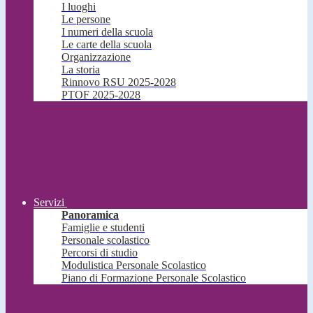
I luoghi
Le persone
I numeri della scuola
Le carte della scuola
Organizzazione
La storia
Rinnovo RSU 2025-2028
PTOF 2025-2028
Servizi
Panoramica
Famiglie e studenti
Personale scolastico
Percorsi di studio
Modulistica Personale Scolastico
Piano di Formazione Personale Scolastico