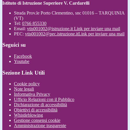
Istituto di Istruzione Superiore V. Cardarelli
Strada Prov.le Porto Clementino, snc 01016 – TARQUINIA
(VT)
Tel:
0766 855330
Email:
vtis001002@istruzione.it
Link per inviare una mail
PEC:
vtis001002@pec.istruzione.it
Link per inviare una mail
Seguici su
Facebook
Youtube
Sezione Link Utili
Cookie policy
Note legali
Informativa Privacy
Ufficio Relazioni con il Pubblico
Dichiarazione di accessibilità
Obiettivi di accessibilità
Whistleblowing
Gestione consensi cookie
Amministrazione trasparente