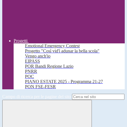
Progetti
Emotional Emergency Contest
Progetto "Così vid'ì adunar la bella scola"
Vengo anch'io
EIPASS
POR Bandi Regione Lazio
PNRR
POC
PIANO ESTATE 2025 - Programma 21-27
PON FSE-FESR
Campo di ricerca per le pagine del sito