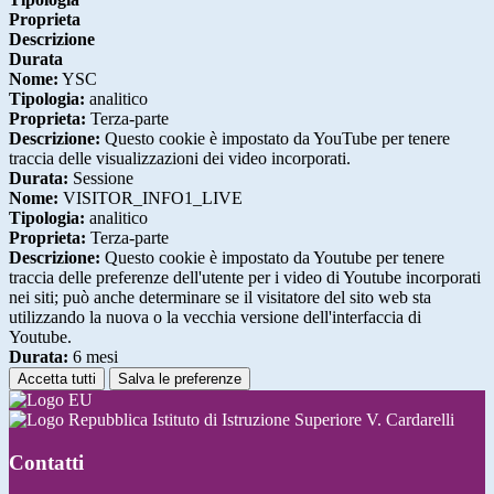
Proprieta
Descrizione
Durata
Nome:
YSC
Tipologia:
analitico
Proprieta:
Terza-parte
Descrizione:
Questo cookie è impostato da YouTube per tenere
traccia delle visualizzazioni dei video incorporati.
Durata:
Sessione
Nome:
VISITOR_INFO1_LIVE
Tipologia:
analitico
Proprieta:
Terza-parte
Descrizione:
Questo cookie è impostato da Youtube per tenere
traccia delle preferenze dell'utente per i video di Youtube incorporati
nei siti; può anche determinare se il visitatore del sito web sta
utilizzando la nuova o la vecchia versione dell'interfaccia di
Youtube.
Durata:
6 mesi
Accetta tutti
Salva le preferenze
Istituto di Istruzione Superiore V. Cardarelli
Contatti