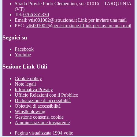
Strada Prov.le Porto Clementino, snc 01016 – TARQUINIA
(VT)
Tel:
0766 855330
Email:
vtis001002@istruzione.it
Link per inviare una mail
PEC:
vtis001002@pec.istruzione.it
Link per inviare una mail
Seguici su
Facebook
Youtube
Sezione Link Utili
Cookie policy
Note legali
Informativa Privacy
Ufficio Relazioni con il Pubblico
Dichiarazione di accessibilità
Obiettivi di accessibilità
Whistleblowing
Gestione consensi cookie
Amministrazione trasparente
Pagina visualizzata
1994
volte