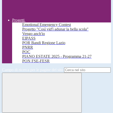
Progetti
Emotional Emergency Contest
Progetto "Così vid'ì adunar la bella scola"
Vengo anch'io
EIPASS
POR Bandi Regione Lazio
PNRR
POC
PIANO ESTATE 2025 - Programma 21-27
PON FSE-FESR
Campo di ricerca per le pagine del sito