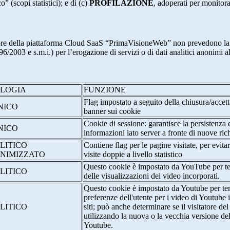
o” (scopi statistici); e di (c)
PROFILAZIONE
, adoperati per monitor
re della piattaforma Cloud SaaS “PrimaVisioneWeb” non prevedono la regi
2003 e s.m.i.) per l’erogazione di servizi o di dati analitici anonimi al 
OLOGIA
FUNZIONE
Flag impostato a seguito della chiusura/accet
NICO
banner sui cookie
Cookie di sessione: garantisce la persistenza 
NICO
informazioni lato server a fronte di nuove rich
LITICO
Contiene flag per le pagine visitate, per evita
NIMIZZATO
visite doppie a livello statistico
Questo cookie è impostato da YouTube per te
LITICO
delle visualizzazioni dei video incorporati.
Questo cookie è impostato da Youtube per ten
preferenze dell'utente per i video di Youtube 
LITICO
siti; può anche determinare se il visitatore del
utilizzando la nuova o la vecchia versione dell
Youtube.