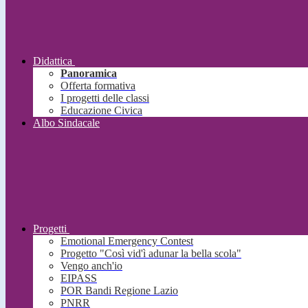
Didattica
Panoramica
Offerta formativa
I progetti delle classi
Educazione Civica
Albo Sindacale
Progetti
Emotional Emergency Contest
Progetto "Così vid'ì adunar la bella scola"
Vengo anch'io
EIPASS
POR Bandi Regione Lazio
PNRR