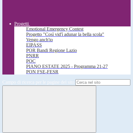
Progetti
Emotional Emergency Contest
Progetto "Così vid'ì adunar la bella scola"
Vengo anch'io
EIPASS
POR Bandi Regione Lazio
PNRR
POC
PIANO ESTATE 2025 - Programma 21-27
PON FSE-FESR
Campo di ricerca per le pagine del sito