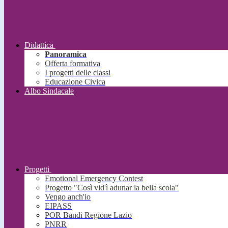
Didattica
Panoramica
Offerta formativa
I progetti delle classi
Educazione Civica
Albo Sindacale
Progetti
Emotional Emergency Contest
Progetto "Così vid'ì adunar la bella scola"
Vengo anch'io
EIPASS
POR Bandi Regione Lazio
PNRR