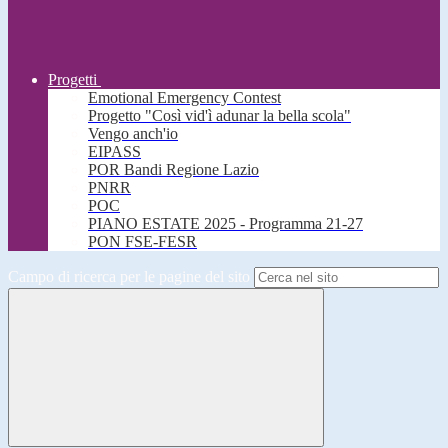
Progetti
Emotional Emergency Contest
Progetto "Così vid'ì adunar la bella scola"
Vengo anch'io
EIPASS
POR Bandi Regione Lazio
PNRR
POC
PIANO ESTATE 2025 - Programma 21-27
PON FSE-FESR
Campo di ricerca per le pagine del sito