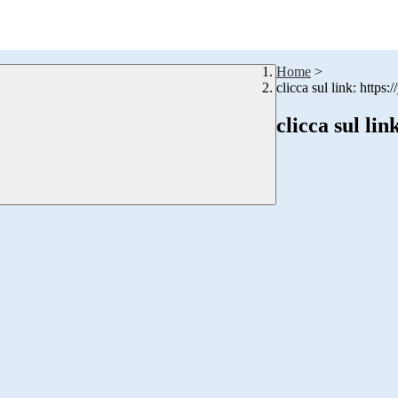
Home
>
clicca sul link: htt
clicca sul l