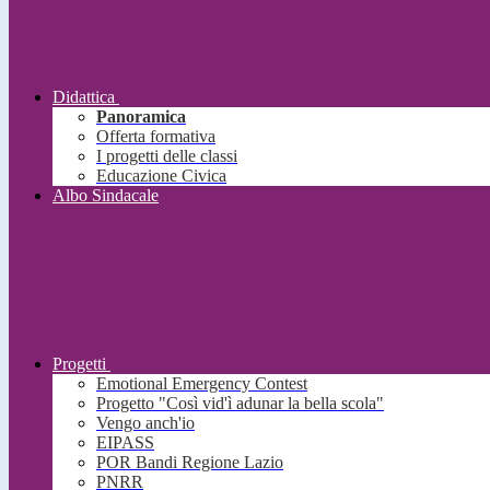
Didattica
Panoramica
Offerta formativa
I progetti delle classi
Educazione Civica
Albo Sindacale
Progetti
Emotional Emergency Contest
Progetto "Così vid'ì adunar la bella scola"
Vengo anch'io
EIPASS
POR Bandi Regione Lazio
PNRR