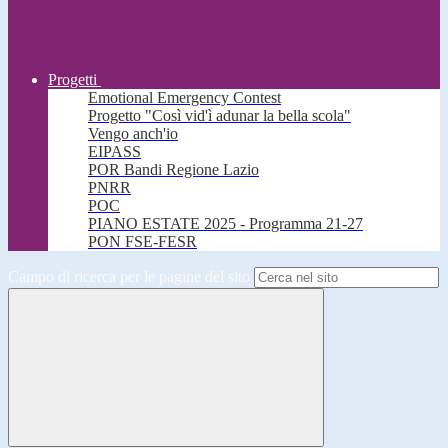
Progetti
Emotional Emergency Contest
Progetto "Così vid'ì adunar la bella scola"
Vengo anch'io
EIPASS
POR Bandi Regione Lazio
PNRR
POC
PIANO ESTATE 2025 - Programma 21-27
PON FSE-FESR
Campo di ricerca per le pagine del sito