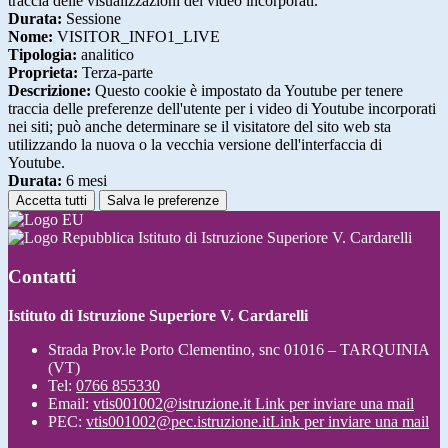
traccia delle visualizzazioni dei video incorporati.
Durata:
Sessione
Nome:
VISITOR_INFO1_LIVE
Tipologia:
analitico
Proprieta:
Terza-parte
Descrizione:
Questo cookie è impostato da Youtube per tenere
traccia delle preferenze dell'utente per i video di Youtube incorporati
nei siti; può anche determinare se il visitatore del sito web sta
utilizzando la nuova o la vecchia versione dell'interfaccia di
Youtube.
Durata:
6 mesi
Accetta tutti
Salva le preferenze
Istituto di Istruzione Superiore V. Cardarelli
Contatti
Istituto di Istruzione Superiore V. Cardarelli
Strada Prov.le Porto Clementino, snc 01016 – TARQUINIA
(VT)
Tel:
0766 855330
Email:
vtis001002@istruzione.it
Link per inviare una mail
PEC:
vtis001002@pec.istruzione.it
Link per inviare una mail