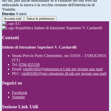
nei siti; può anche determinare se il visitatore del sito web sta
utilizzando la nuova o la vecchia versione dell'interfaccia di
Youtube.
Durata:
6 mesi
Accetta tutti
Salva le preferenze
Istituto di Istruzione Superiore V. Cardarelli
Contatti
Istituto di Istruzione Superiore V. Cardarelli
Strada Prov.le Porto Clementino, snc 01016 – TARQUINIA
(VT)
Tel:
0766 855330
Email:
vtis001002@istruzione.it
Link per inviare una mail
PEC:
vtis001002@pec.istruzione.it
Link per inviare una mail
Seguici su
Facebook
Youtube
Sezione Link Utili