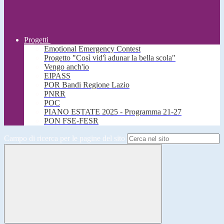
Progetti
Emotional Emergency Contest
Progetto "Così vid'ì adunar la bella scola"
Vengo anch'io
EIPASS
POR Bandi Regione Lazio
PNRR
POC
PIANO ESTATE 2025 - Programma 21-27
PON FSE-FESR
Campo di ricerca per le pagine del sito