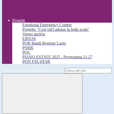
Progetti
Emotional Emergency Contest
Progetto "Così vid'ì adunar la bella scola"
Vengo anch'io
EIPASS
POR Bandi Regione Lazio
PNRR
POC
PIANO ESTATE 2025 - Programma 21-27
PON FSE-FESR
Campo di ricerca per le pagine del sito