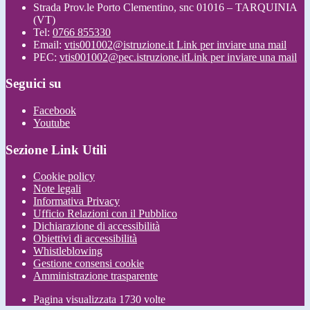
Strada Prov.le Porto Clementino, snc 01016 – TARQUINIA
(VT)
Tel:
0766 855330
Email:
vtis001002@istruzione.it
Link per inviare una mail
PEC:
vtis001002@pec.istruzione.it
Link per inviare una mail
Seguici su
Facebook
Youtube
Sezione Link Utili
Cookie policy
Note legali
Informativa Privacy
Ufficio Relazioni con il Pubblico
Dichiarazione di accessibilità
Obiettivi di accessibilità
Whistleblowing
Gestione consensi cookie
Amministrazione trasparente
Pagina visualizzata
1730
volte