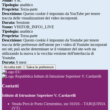
Nome:
YSC
Tipologia:
analitico
Proprieta:
Terza-parte
Descrizione:
Questo cookie è impostato da YouTube per tenere
traccia delle visualizzazioni dei video incorporati.
Durata:
Sessione
Nome:
VISITOR_INFO1_LIVE
Tipologia:
analitico
Proprieta:
Terza-parte
Descrizione:
Questo cookie è impostato da Youtube per tenere
traccia delle preferenze dell'utente per i video di Youtube incorporati
nei siti; può anche determinare se il visitatore del sito web sta
utilizzando la nuova o la vecchia versione dell'interfaccia di
Youtube.
Durata:
6 mesi
Accetta tutti
Salva le preferenze
Istituto di Istruzione Superiore V. Cardarelli
Contatti
Istituto di Istruzione Superiore V. Cardarelli
Strada Prov.le Porto Clementino, snc 01016 – TARQUINIA
(VT)