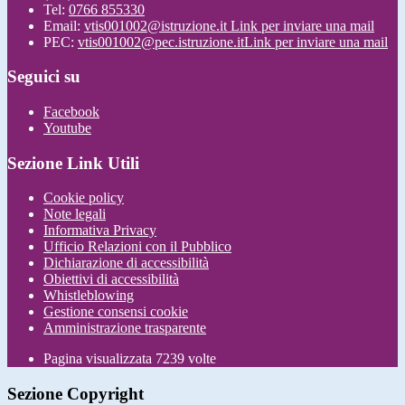
Tel:
0766 855330
Email:
vtis001002@istruzione.it
Link per inviare una mail
PEC:
vtis001002@pec.istruzione.it
Link per inviare una mail
Seguici su
Facebook
Youtube
Sezione Link Utili
Cookie policy
Note legali
Informativa Privacy
Ufficio Relazioni con il Pubblico
Dichiarazione di accessibilità
Obiettivi di accessibilità
Whistleblowing
Gestione consensi cookie
Amministrazione trasparente
Pagina visualizzata
7239
volte
Sezione Copyright