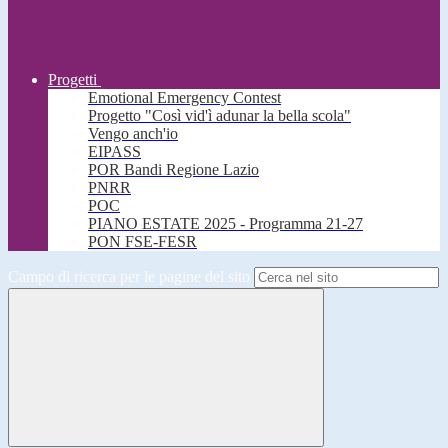
Progetti
Emotional Emergency Contest
Progetto "Così vid'ì adunar la bella scola"
Vengo anch'io
EIPASS
POR Bandi Regione Lazio
PNRR
POC
PIANO ESTATE 2025 - Programma 21-27
PON FSE-FESR
Campo di ricerca per le pagine del sito