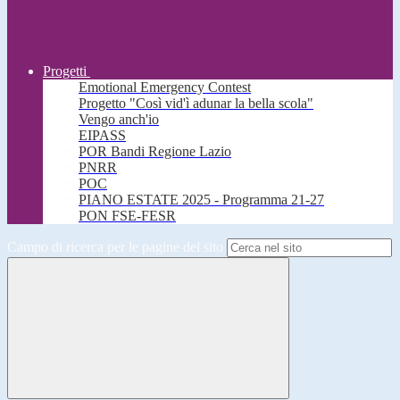
Progetti
Emotional Emergency Contest
Progetto "Così vid'ì adunar la bella scola"
Vengo anch'io
EIPASS
POR Bandi Regione Lazio
PNRR
POC
PIANO ESTATE 2025 - Programma 21-27
PON FSE-FESR
Campo di ricerca per le pagine del sito