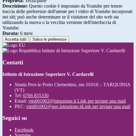
Proprieta:
Terza-parte
Descrizione:
Questo cookie è impostato da Youtube per tenere
traccia delle preferenze dell'utente per i video di Youtube incorporati
nei siti; può anche determinare se il visitatore del sito web sta
utilizzando la nuova o la vecchia versione dell'interfaccia di
Youtube.
Durata:
6 mesi
Accetta tutti
Salva le preferenze
Istituto di Istruzione Superiore V. Cardarelli
Contatti
Istituto di Istruzione Superiore V. Cardarelli
Strada Prov.le Porto Clementino, snc 01016 – TARQUINIA
(VT)
Tel:
0766 855330
Email:
vtis001002@istruzione.it
Link per inviare una mail
PEC:
vtis001002@pec.istruzione.it
Link per inviare una mail
Seguici su
Facebook
Youtube