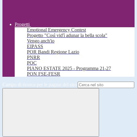
Progetti
Emotional Emergency Contest
Progetto "Così vid'ì adunar la bella scola"
Vengo anch'io
EIPASS
POR Bandi Regione Lazio
PNRR
POC
PIANO ESTATE 2025 - Programma 21-27
PON FSE-FESR
Campo di ricerca per le pagine del sito