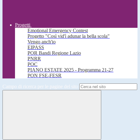
Progetti
Emotional Emergency Contest
Progetto "Così vid'ì adunar la bella scola"
Vengo anch'io
EIPASS
POR Bandi Regione Lazio
PNRR
POC
PIANO ESTATE 2025 - Programma 21-27
PON FSE-FESR
Campo di ricerca per le pagine del sito