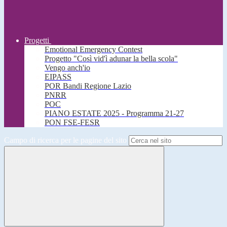
Progetti
Emotional Emergency Contest
Progetto "Così vid'ì adunar la bella scola"
Vengo anch'io
EIPASS
POR Bandi Regione Lazio
PNRR
POC
PIANO ESTATE 2025 - Programma 21-27
PON FSE-FESR
Campo di ricerca per le pagine del sito