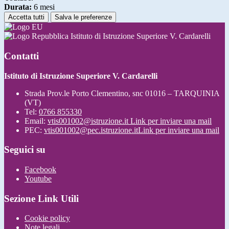
Durata:
6 mesi
Accetta tutti
Salva le preferenze
Istituto di Istruzione Superiore V. Cardarelli
Contatti
Istituto di Istruzione Superiore V. Cardarelli
Strada Prov.le Porto Clementino, snc 01016 – TARQUINIA
(VT)
Tel:
0766 855330
Email:
vtis001002@istruzione.it
Link per inviare una mail
PEC:
vtis001002@pec.istruzione.it
Link per inviare una mail
Seguici su
Facebook
Youtube
Sezione Link Utili
Cookie policy
Note legali