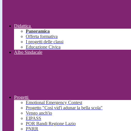
Didattica
Panoramica
Offerta formativa
I progetti delle classi
Educazione Civica
Albo Sindacale
Progetti
Emotional Emergency Contest
Progetto "Così vid'ì adunar la bella scola"
Vengo anch'io
EIPASS
POR Bandi Regione Lazio
PNRR