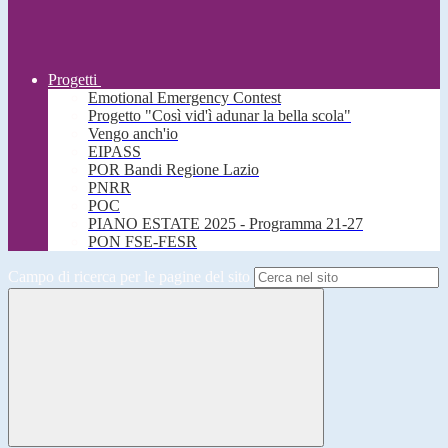
Progetti
Emotional Emergency Contest
Progetto "Così vid'ì adunar la bella scola"
Vengo anch'io
EIPASS
POR Bandi Regione Lazio
PNRR
POC
PIANO ESTATE 2025 - Programma 21-27
PON FSE-FESR
Campo di ricerca per le pagine del sito