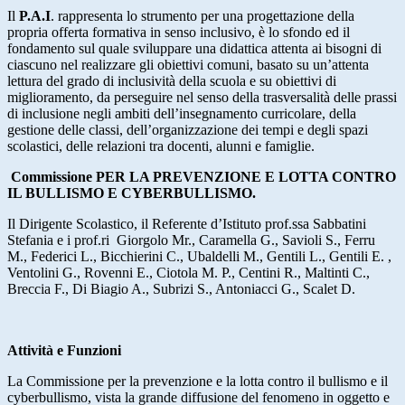
Il
P.A.I
. rappresenta lo strumento per una progettazione della
propria offerta formativa in senso inclusivo, è lo sfondo ed il
fondamento sul quale sviluppare una didattica attenta ai bisogni di
ciascuno nel realizzare gli obiettivi comuni, basato su un’attenta
lettura del grado di inclusività della scuola e su obiettivi di
miglioramento, da perseguire nel senso della trasversalità delle prassi
di inclusione negli ambiti dell’insegnamento curricolare, della
gestione delle classi, dell’organizzazione dei tempi e degli spazi
scolastici, delle relazioni tra docenti, alunni e famiglie.
Commissione PER LA PREVENZIONE E LOTTA CONTRO
IL BULLISMO E CYBERBULLISMO.
Il Dirigente Scolastico, il Referente d’Istituto prof.ssa Sabbatini
Stefania e i prof.ri Giorgolo Mr., Caramella G., Savioli S., Ferru
M., Federici L., Bicchierini C., Ubaldelli M., Gentili L., Gentili E. ,
Ventolini G., Rovenni E., Ciotola M. P., Centini R., Maltinti C.,
Breccia F., Di Biagio A., Subrizi S., Antoniacci G., Scalet D.
Attività e Funzioni
La Commissione per la prevenzione e la lotta contro il bullismo e il
cyberbullismo, vista la grande diffusione del fenomeno in oggetto e