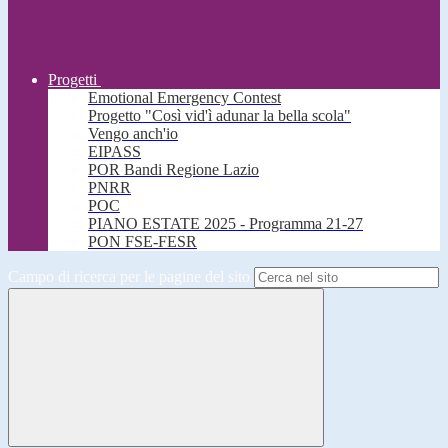
Progetti
Emotional Emergency Contest
Progetto "Così vid'ì adunar la bella scola"
Vengo anch'io
EIPASS
POR Bandi Regione Lazio
PNRR
POC
PIANO ESTATE 2025 - Programma 21-27
PON FSE-FESR
Campo di ricerca per le pagine del sito