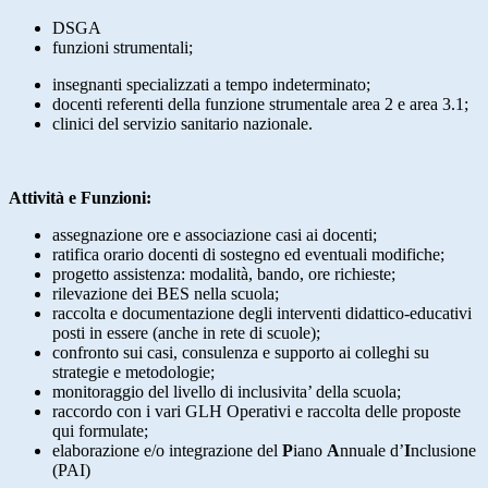
DSGA
funzioni strumentali;
insegnanti specializzati a tempo indeterminato;
docenti referenti della funzione strumentale area 2 e area 3.1;
clinici del servizio sanitario nazionale.
Attività e Funzioni:
assegnazione ore e associazione casi ai docenti;
ratifica orario docenti di sostegno ed eventuali modifiche;
progetto assistenza: modalità, bando, ore richieste;
rilevazione dei BES nella scuola;
raccolta e documentazione degli interventi didattico-educativi
posti in essere (anche in rete di scuole);
confronto sui casi, consulenza e supporto ai colleghi su
strategie e metodologie;
monitoraggio del livello di inclusivita’ della scuola;
raccordo con i vari GLH Operativi e raccolta delle proposte
qui formulate;
elaborazione e/o integrazione del
P
iano
A
nnuale d’
I
nclusione
(PAI)