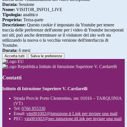
Durata:
Sessione
Nome:
VISITOR_INFO1_LIVE
Tipologia:
analitico
Proprieta:
Terza-parte
Descrizione:
Questo cookie è impostato da Youtube per tenere
traccia delle preferenze dell'utente per i video di Youtube incorporati
nei siti; può anche determinare se il visitatore del sito web sta
utilizzando la nuova o la vecchia versione dell'interfaccia di
Youtube.
Durata:
6 mesi
Accetta tutti
Salva le preferenze
Istituto di Istruzione Superiore V. Cardarelli
Contatti
Istituto di Istruzione Superiore V. Cardarelli
Strada Prov.le Porto Clementino, snc 01016 – TARQUINIA
(VT)
Tel:
0766 855330
Email:
vtis001002@istruzione.it
Link per inviare una mail
PEC:
vtis001002@pec.istruzione.it
Link per inviare una mail