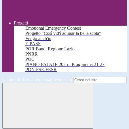
Progetti
Emotional Emergency Contest
Progetto "Così vid'ì adunar la bella scola"
Vengo anch'io
EIPASS
POR Bandi Regione Lazio
PNRR
POC
PIANO ESTATE 2025 - Programma 21-27
PON FSE-FESR
Campo di ricerca per le pagine del sito