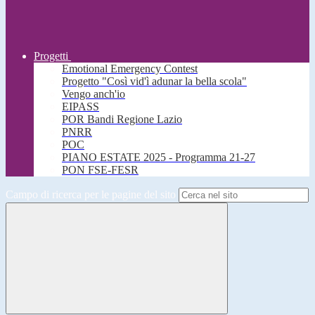
Progetti
Emotional Emergency Contest
Progetto "Così vid'ì adunar la bella scola"
Vengo anch'io
EIPASS
POR Bandi Regione Lazio
PNRR
POC
PIANO ESTATE 2025 - Programma 21-27
PON FSE-FESR
Campo di ricerca per le pagine del sito