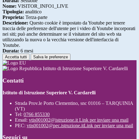
Durata:
Sessione
Nome:
VISITOR_INFO1_LIVE
Tipologia:
analitico
Proprieta:
Terza-parte
Descrizione:
Questo cookie è impostato da Youtube per tenere
traccia delle preferenze dell'utente per i video di Youtube incorporati
nei siti; può anche determinare se il visitatore del sito web sta
utilizzando la nuova o la vecchia versione dell'interfaccia di
Youtube.
Durata:
6 mesi
Accetta tutti
Salva le preferenze
Istituto di Istruzione Superiore V. Cardarelli
Contatti
Istituto di Istruzione Superiore V. Cardarelli
Strada Prov.le Porto Clementino, snc 01016 – TARQUINIA
(VT)
Tel:
0766 855330
Email:
vtis001002@istruzione.it
Link per inviare una mail
PEC:
vtis001002@pec.istruzione.it
Link per inviare una mail
Seguici su