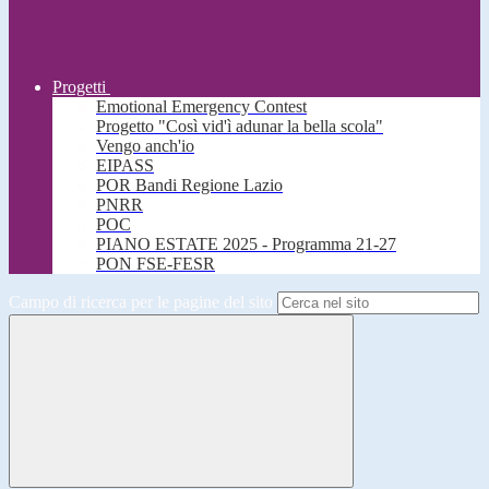
Progetti
Emotional Emergency Contest
Progetto "Così vid'ì adunar la bella scola"
Vengo anch'io
EIPASS
POR Bandi Regione Lazio
PNRR
POC
PIANO ESTATE 2025 - Programma 21-27
PON FSE-FESR
Campo di ricerca per le pagine del sito