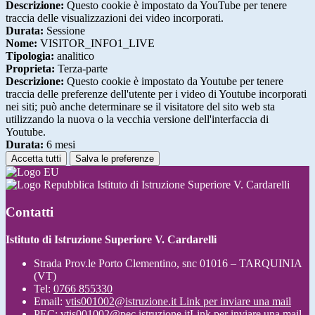
Descrizione:
Questo cookie è impostato da YouTube per tenere
traccia delle visualizzazioni dei video incorporati.
Durata:
Sessione
Nome:
VISITOR_INFO1_LIVE
Tipologia:
analitico
Proprieta:
Terza-parte
Descrizione:
Questo cookie è impostato da Youtube per tenere
traccia delle preferenze dell'utente per i video di Youtube incorporati
nei siti; può anche determinare se il visitatore del sito web sta
utilizzando la nuova o la vecchia versione dell'interfaccia di
Youtube.
Durata:
6 mesi
Accetta tutti
Salva le preferenze
Istituto di Istruzione Superiore V. Cardarelli
Contatti
Istituto di Istruzione Superiore V. Cardarelli
Strada Prov.le Porto Clementino, snc 01016 – TARQUINIA
(VT)
Tel:
0766 855330
Email:
vtis001002@istruzione.it
Link per inviare una mail
PEC:
vtis001002@pec.istruzione.it
Link per inviare una mail