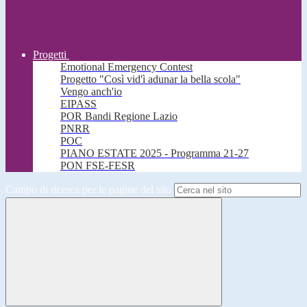
Progetti
Emotional Emergency Contest
Progetto "Così vid'ì adunar la bella scola"
Vengo anch'io
EIPASS
POR Bandi Regione Lazio
PNRR
POC
PIANO ESTATE 2025 - Programma 21-27
PON FSE-FESR
Campo di ricerca per le pagine del sito