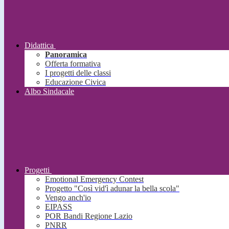
Didattica
Panoramica
Offerta formativa
I progetti delle classi
Educazione Civica
Albo Sindacale
Progetti
Emotional Emergency Contest
Progetto "Così vid'ì adunar la bella scola"
Vengo anch'io
EIPASS
POR Bandi Regione Lazio
PNRR