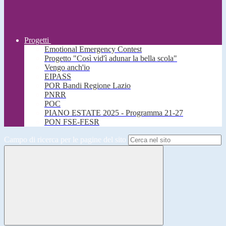
Progetti
Emotional Emergency Contest
Progetto "Così vid'ì adunar la bella scola"
Vengo anch'io
EIPASS
POR Bandi Regione Lazio
PNRR
POC
PIANO ESTATE 2025 - Programma 21-27
PON FSE-FESR
Campo di ricerca per le pagine del sito