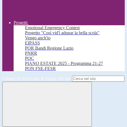
Progetti
Emotional Emergency Contest
Progetto "Così vid'ì adunar la bella scola"
Vengo anch'io
EIPASS
POR Bandi Regione Lazio
PNRR
POC
PIANO ESTATE 2025 - Programma 21-27
PON FSE-FESR
Campo di ricerca per le pagine del sito