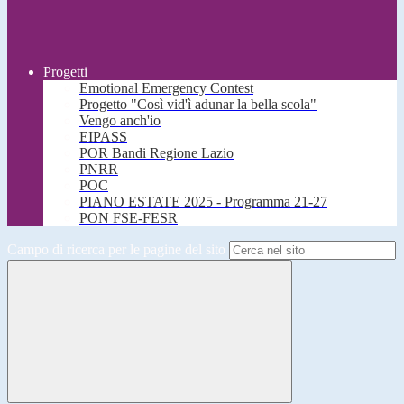
Progetti
Emotional Emergency Contest
Progetto "Così vid'ì adunar la bella scola"
Vengo anch'io
EIPASS
POR Bandi Regione Lazio
PNRR
POC
PIANO ESTATE 2025 - Programma 21-27
PON FSE-FESR
Campo di ricerca per le pagine del sito