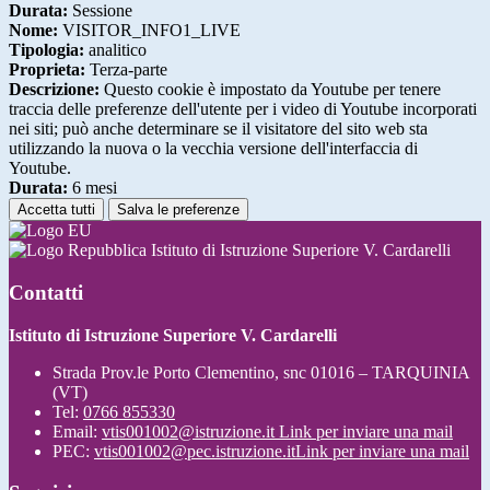
Durata:
Sessione
Nome:
VISITOR_INFO1_LIVE
Tipologia:
analitico
Proprieta:
Terza-parte
Descrizione:
Questo cookie è impostato da Youtube per tenere
traccia delle preferenze dell'utente per i video di Youtube incorporati
nei siti; può anche determinare se il visitatore del sito web sta
utilizzando la nuova o la vecchia versione dell'interfaccia di
Youtube.
Durata:
6 mesi
Accetta tutti
Salva le preferenze
Istituto di Istruzione Superiore V. Cardarelli
Contatti
Istituto di Istruzione Superiore V. Cardarelli
Strada Prov.le Porto Clementino, snc 01016 – TARQUINIA
(VT)
Tel:
0766 855330
Email:
vtis001002@istruzione.it
Link per inviare una mail
PEC:
vtis001002@pec.istruzione.it
Link per inviare una mail