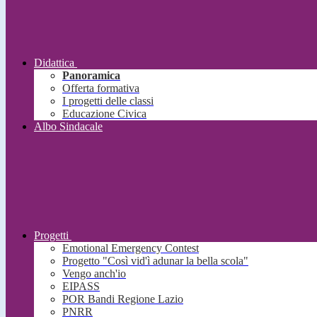
Didattica
Panoramica
Offerta formativa
I progetti delle classi
Educazione Civica
Albo Sindacale
Progetti
Emotional Emergency Contest
Progetto "Così vid'ì adunar la bella scola"
Vengo anch'io
EIPASS
POR Bandi Regione Lazio
PNRR