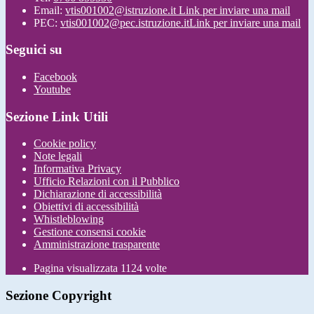
Email:
vtis001002@istruzione.it
Link per inviare una mail
PEC:
vtis001002@pec.istruzione.it
Link per inviare una mail
Seguici su
Facebook
Youtube
Sezione Link Utili
Cookie policy
Note legali
Informativa Privacy
Ufficio Relazioni con il Pubblico
Dichiarazione di accessibilità
Obiettivi di accessibilità
Whistleblowing
Gestione consensi cookie
Amministrazione trasparente
Pagina visualizzata
1124
volte
Sezione Copyright