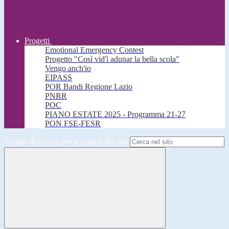
Progetti
Emotional Emergency Contest
Progetto "Così vid'ì adunar la bella scola"
Vengo anch'io
EIPASS
POR Bandi Regione Lazio
PNRR
POC
PIANO ESTATE 2025 - Programma 21-27
PON FSE-FESR
Campo di ricerca per le pagine del sito