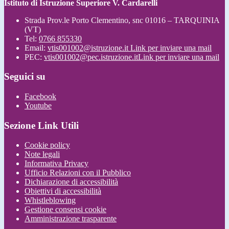
Istituto di Istruzione Superiore V. Cardarelli
Strada Prov.le Porto Clementino, snc 01016 – TARQUINIA
(VT)
Tel:
0766 855330
Email:
vtis001002@istruzione.it
Link per inviare una mail
PEC:
vtis001002@pec.istruzione.it
Link per inviare una mail
Seguici su
Facebook
Youtube
Sezione Link Utili
Cookie policy
Note legali
Informativa Privacy
Ufficio Relazioni con il Pubblico
Dichiarazione di accessibilità
Obiettivi di accessibilità
Whistleblowing
Gestione consensi cookie
Amministrazione trasparente