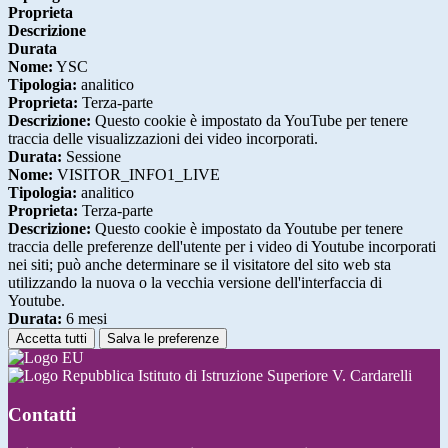
Proprieta
Descrizione
Durata
Nome:
YSC
Tipologia:
analitico
Proprieta:
Terza-parte
Descrizione:
Questo cookie è impostato da YouTube per tenere
traccia delle visualizzazioni dei video incorporati.
Durata:
Sessione
Nome:
VISITOR_INFO1_LIVE
Tipologia:
analitico
Proprieta:
Terza-parte
Descrizione:
Questo cookie è impostato da Youtube per tenere
traccia delle preferenze dell'utente per i video di Youtube incorporati
nei siti; può anche determinare se il visitatore del sito web sta
utilizzando la nuova o la vecchia versione dell'interfaccia di
Youtube.
Durata:
6 mesi
Accetta tutti
Salva le preferenze
Istituto di Istruzione Superiore V. Cardarelli
Contatti