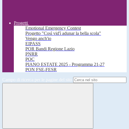
Progetti
Emotional Emergency Contest
Progetto "Così vid'ì adunar la bella scola"
Vengo anch'io
EIPASS
POR Bandi Regione Lazio
PNRR
POC
PIANO ESTATE 2025 - Programma 21-27
PON FSE-FESR
Campo di ricerca per le pagine del sito