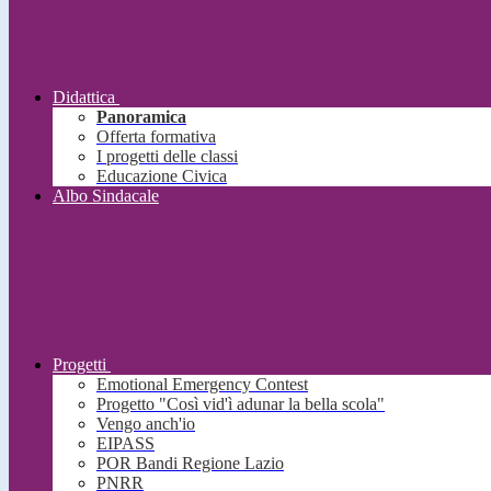
Didattica
Panoramica
Offerta formativa
I progetti delle classi
Educazione Civica
Albo Sindacale
Progetti
Emotional Emergency Contest
Progetto "Così vid'ì adunar la bella scola"
Vengo anch'io
EIPASS
POR Bandi Regione Lazio
PNRR