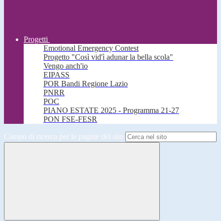
Progetti
Emotional Emergency Contest
Progetto "Così vid'ì adunar la bella scola"
Vengo anch'io
EIPASS
POR Bandi Regione Lazio
PNRR
POC
PIANO ESTATE 2025 - Programma 21-27
PON FSE-FESR
Campo di ricerca per le pagine del sito