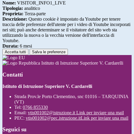
Nome:
VISITOR_INFO1_LIVE
Tipologia:
analitico
Proprieta:
Terza-parte
Descrizione:
Questo cookie è impostato da Youtube per tenere
traccia delle preferenze dell'utente per i video di Youtube incorporati
nei siti; può anche determinare se il visitatore del sito web sta
utilizzando la nuova o la vecchia versione dell'interfaccia di
Youtube.
Durata:
6 mesi
Accetta tutti
Salva le preferenze
Istituto di Istruzione Superiore V. Cardarelli
Contatti
Istituto di Istruzione Superiore V. Cardarelli
Strada Prov.le Porto Clementino, snc 01016 – TARQUINIA
(VT)
Tel:
0766 855330
Email:
vtis001002@istruzione.it
Link per inviare una mail
PEC:
vtis001002@pec.istruzione.it
Link per inviare una mail
Seguici su