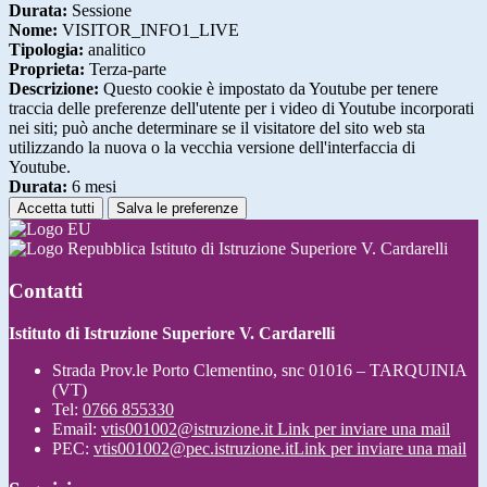
Durata:
Sessione
Nome:
VISITOR_INFO1_LIVE
Tipologia:
analitico
Proprieta:
Terza-parte
Descrizione:
Questo cookie è impostato da Youtube per tenere
traccia delle preferenze dell'utente per i video di Youtube incorporati
nei siti; può anche determinare se il visitatore del sito web sta
utilizzando la nuova o la vecchia versione dell'interfaccia di
Youtube.
Durata:
6 mesi
Accetta tutti
Salva le preferenze
Istituto di Istruzione Superiore V. Cardarelli
Contatti
Istituto di Istruzione Superiore V. Cardarelli
Strada Prov.le Porto Clementino, snc 01016 – TARQUINIA
(VT)
Tel:
0766 855330
Email:
vtis001002@istruzione.it
Link per inviare una mail
PEC:
vtis001002@pec.istruzione.it
Link per inviare una mail