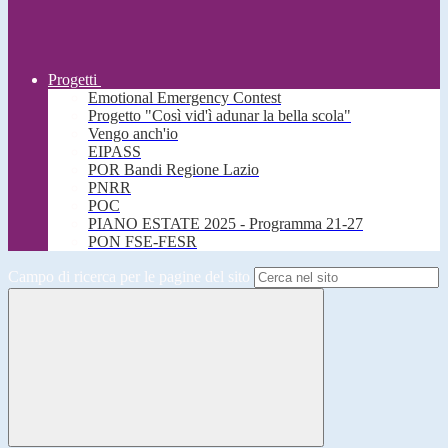
Progetti
Emotional Emergency Contest
Progetto "Così vid'ì adunar la bella scola"
Vengo anch'io
EIPASS
POR Bandi Regione Lazio
PNRR
POC
PIANO ESTATE 2025 - Programma 21-27
PON FSE-FESR
Campo di ricerca per le pagine del sito