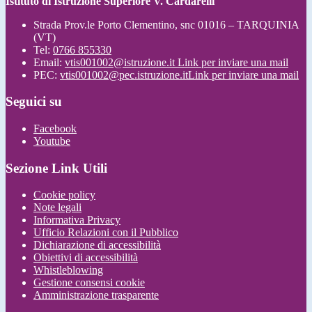
Istituto di Istruzione Superiore V. Cardarelli
Strada Prov.le Porto Clementino, snc 01016 – TARQUINIA
(VT)
Tel:
0766 855330
Email:
vtis001002@istruzione.it
Link per inviare una mail
PEC:
vtis001002@pec.istruzione.it
Link per inviare una mail
Seguici su
Facebook
Youtube
Sezione Link Utili
Cookie policy
Note legali
Informativa Privacy
Ufficio Relazioni con il Pubblico
Dichiarazione di accessibilità
Obiettivi di accessibilità
Whistleblowing
Gestione consensi cookie
Amministrazione trasparente