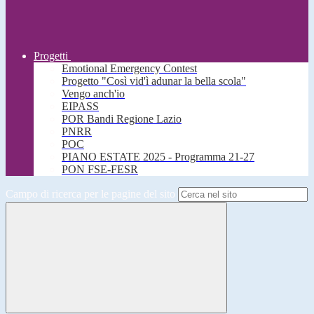
Progetti
Emotional Emergency Contest
Progetto "Così vid'ì adunar la bella scola"
Vengo anch'io
EIPASS
POR Bandi Regione Lazio
PNRR
POC
PIANO ESTATE 2025 - Programma 21-27
PON FSE-FESR
Campo di ricerca per le pagine del sito