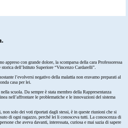
a.
o appreso con grande dolore, la scomparsa della cara Professoressa
 storica dell’Istituto Superiore “Vincenzo Cardarelli”.
ostante l’evolversi negativo della malattia non eravamo preparati al
conda casa per lei.
o nella scuola. Da sempre è stata membro della Rappresentanza
nea nell’affrontare le problematiche e le innovazioni del sistema
non solo dei voti riportati dagli stessi, è in queste riunioni che si
issuto di ogni ragazzo, perché lei li conosceva tutti. La conoscenza di
persone che aveva davanti, interessata, curiosa e mai sazia di sapere