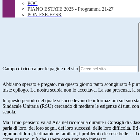
POC
PIANO ESTATE 2025 - Programma 21-27
PON FSE-FESR
Campo di ricerca per le pagine del sito
Abbiamo sperato e pregato, ma questo giorno tanto scongiurato è purtr
triste epilogo. La nostra scuola non lo accettava. La sua presenza, la s
In questo periodo nel quale si succedevano le informazioni sul suo 
Sindacale Unitaria (RSU) cercando di mediare le esigenze di tutti con
scuola.
Ma il mio pensiero va ad Ada nel ricordarla durante i Consigli di Classe,
parla di loro, dei loro sogni, dei loro successi, delle loro difficoltà. 
ognuno di loro, le dinamiche familiari, i problemi o le cose belle… il 
come stavano, più che sapere cosa avevano imparato.