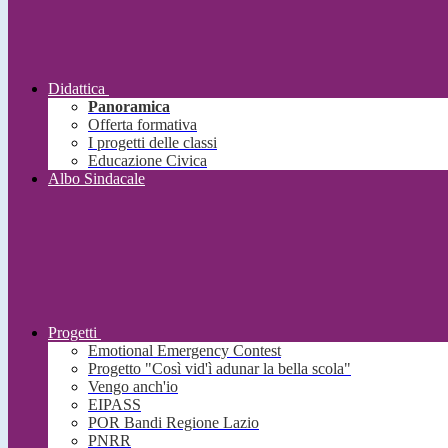
Didattica
Panoramica
Offerta formativa
I progetti delle classi
Educazione Civica
Albo Sindacale
Progetti
Emotional Emergency Contest
Progetto "Così vid'ì adunar la bella scola"
Vengo anch'io
EIPASS
POR Bandi Regione Lazio
PNRR