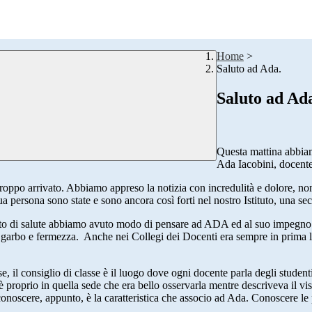
Home
>
Saluto ad Ada.
Saluto ad Ad
Questa mattina abbiam
Ada Iacobini, docente
oppo arrivato. Abbiamo appreso la notizia con incredulità e dolore, non
ua persona sono state e sono ancora così forti nel nostro Istituto, una se
stato di salute abbiamo avuto modo di pensare ad ADA ed al suo impegn
 garbo e fermezza. Anche nei Collegi dei Docenti era sempre in prima li
 il consiglio di classe è il luogo dove ogni docente parla degli studenti, 
Ed è proprio in quella sede che era bello osservarla mentre descriveva il v
conoscere, appunto, è la caratteristica che associo ad Ada. Conoscere le 