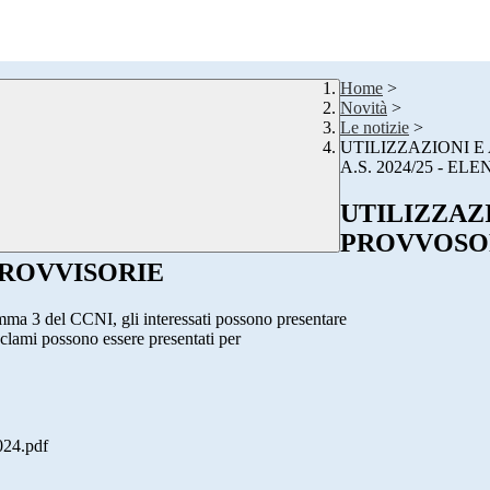
Home
>
Novità
>
Le notizie
>
UTILIZZAZIONI 
A.S. 2024/25 - 
UTILIZZAZ
PROVVOSOR
PROVVISORIE
omma 3 del CCNI, gli interessati possono presentare
eclami possono essere presentati per
24.pdf