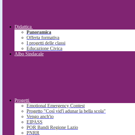
Didattica
Panoramica
Offerta formativa
I progetti delle classi
Educazione Civica
Albo Sindacale
Progetti
Emotional Emergency Contest
Progetto "Così vid'ì adunar la bella scola"
Vengo anch'io
EIPASS
POR Bandi Regione Lazio
PNRR