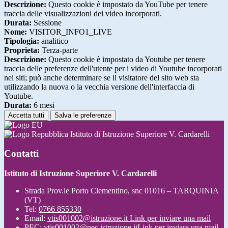
Descrizione:
Questo cookie è impostato da YouTube per tenere
traccia delle visualizzazioni dei video incorporati.
Durata:
Sessione
Nome:
VISITOR_INFO1_LIVE
Tipologia:
analitico
Proprieta:
Terza-parte
Descrizione:
Questo cookie è impostato da Youtube per tenere
traccia delle preferenze dell'utente per i video di Youtube incorporati
nei siti; può anche determinare se il visitatore del sito web sta
utilizzando la nuova o la vecchia versione dell'interfaccia di
Youtube.
Durata:
6 mesi
Accetta tutti
Salva le preferenze
Istituto di Istruzione Superiore V. Cardarelli
Contatti
Istituto di Istruzione Superiore V. Cardarelli
Strada Prov.le Porto Clementino, snc 01016 – TARQUINIA
(VT)
Tel:
0766 855330
Email:
vtis001002@istruzione.it
Link per inviare una mail
PEC:
vtis001002@pec.istruzione.it
Link per inviare una mail