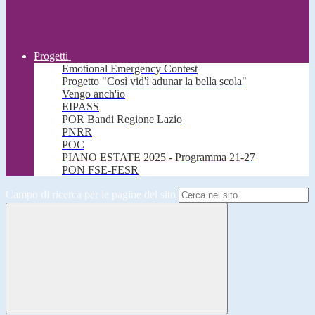
Progetti
Emotional Emergency Contest
Progetto "Così vid'ì adunar la bella scola"
Vengo anch'io
EIPASS
POR Bandi Regione Lazio
PNRR
POC
PIANO ESTATE 2025 - Programma 21-27
PON FSE-FESR
Campo di ricerca per le pagine del sito