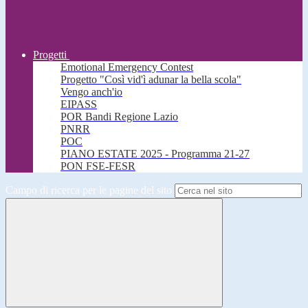
Progetti
Emotional Emergency Contest
Progetto "Così vid'ì adunar la bella scola"
Vengo anch'io
EIPASS
POR Bandi Regione Lazio
PNRR
POC
PIANO ESTATE 2025 - Programma 21-27
PON FSE-FESR
Campo di ricerca per le pagine del sito