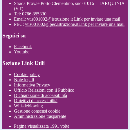
Strada Prov.le Porto Clementino, snc 01016 – TARQUINIA
(VT)
Tel:
0766 855330
Email:
vtis001002@istruzione.it
Link per inviare una mail
PEC:
vtis001002@pec.istruzione.it
Link per inviare una mail
Seguici su
Facebook
Youtube
Sezione Link Utili
Cookie policy
Note legali
Informativa Privacy
Ufficio Relazioni con il Pubblico
Dichiarazione di accessibilità
Obiettivi di accessibilità
Whistleblowing
Gestione consensi cookie
Amministrazione trasparente
Pagina visualizzata
1991
volte