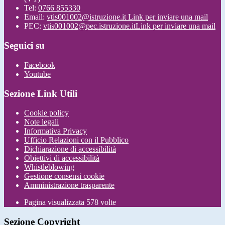
Tel:
0766 855330
Email:
vtis001002@istruzione.it
Link per inviare una mail
PEC:
vtis001002@pec.istruzione.it
Link per inviare una mail
Seguici su
Facebook
Youtube
Sezione Link Utili
Cookie policy
Note legali
Informativa Privacy
Ufficio Relazioni con il Pubblico
Dichiarazione di accessibilità
Obiettivi di accessibilità
Whistleblowing
Gestione consensi cookie
Amministrazione trasparente
Pagina visualizzata
578
volte
Sezione Copyright