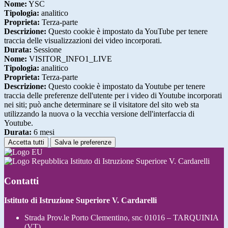
Nome:
YSC
Tipologia:
analitico
Proprieta:
Terza-parte
Descrizione:
Questo cookie è impostato da YouTube per tenere
traccia delle visualizzazioni dei video incorporati.
Durata:
Sessione
Nome:
VISITOR_INFO1_LIVE
Tipologia:
analitico
Proprieta:
Terza-parte
Descrizione:
Questo cookie è impostato da Youtube per tenere
traccia delle preferenze dell'utente per i video di Youtube incorporati
nei siti; può anche determinare se il visitatore del sito web sta
utilizzando la nuova o la vecchia versione dell'interfaccia di
Youtube.
Durata:
6 mesi
Accetta tutti
Salva le preferenze
Istituto di Istruzione Superiore V. Cardarelli
Contatti
Istituto di Istruzione Superiore V. Cardarelli
Strada Prov.le Porto Clementino, snc 01016 – TARQUINIA
(VT)