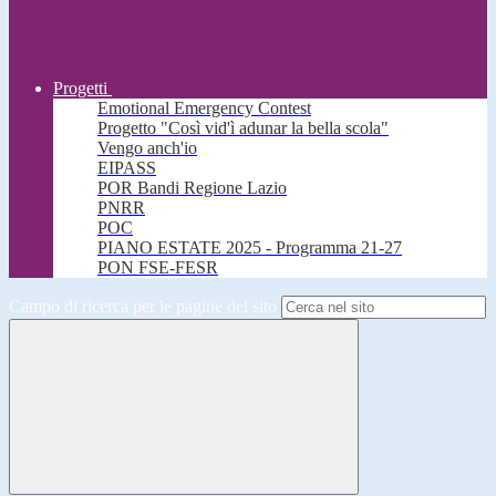
Progetti
Emotional Emergency Contest
Progetto "Così vid'ì adunar la bella scola"
Vengo anch'io
EIPASS
POR Bandi Regione Lazio
PNRR
POC
PIANO ESTATE 2025 - Programma 21-27
PON FSE-FESR
Campo di ricerca per le pagine del sito