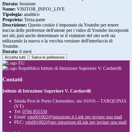
Durata:
Sessione
Nome:
VISITOR_INFO1_LIVE
Tipologia:
analitico
Proprieta:
Terza-parte
Descrizione:
Questo cookie è impostato da Youtube per tenere
traccia delle preferenze dell'utente per i video di Youtube incorporati
nei siti; può anche determinare se il visitatore del sito web sta
utilizzando la nuova o la vecchia versione dell'interfaccia di
Youtube.
Durata:
6 mesi
Accetta tutti
Salva le preferenze
Istituto di Istruzione Superiore V. Cardarelli
Contatti
Istituto di Istruzione Superiore V. Cardarelli
Strada Prov.le Porto Clementino, snc 01016 – TARQUINIA
(VT)
Tel:
0766 855330
Email:
vtis001002@istruzione.it
Link per inviare una mail
PEC:
vtis001002@pec.istruzione.it
Link per inviare una mail