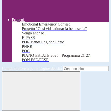
Progetti
Emotional Emergency Contest
Progetto "Così vid'ì adunar la bella scola"
Vengo anch'io
EIPASS
POR Bandi Regione Lazio
PNRR
POC
PIANO ESTATE 2025 - Programma 21-27
PON FSE-FESR
Campo di ricerca per le pagine del sito