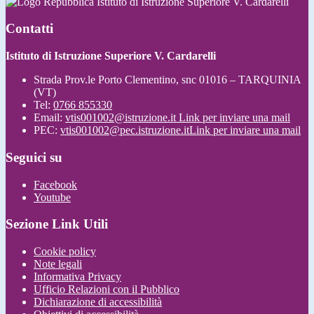
Istituto di Istruzione Superiore V. Cardarelli
Contatti
Istituto di Istruzione Superiore V. Cardarelli
Strada Prov.le Porto Clementino, snc 01016 – TARQUINIA
(VT)
Tel:
0766 855330
Email:
vtis001002@istruzione.it
Link per inviare una mail
PEC:
vtis001002@pec.istruzione.it
Link per inviare una mail
Seguici su
Facebook
Youtube
Sezione Link Utili
Cookie policy
Note legali
Informativa Privacy
Ufficio Relazioni con il Pubblico
Dichiarazione di accessibilità