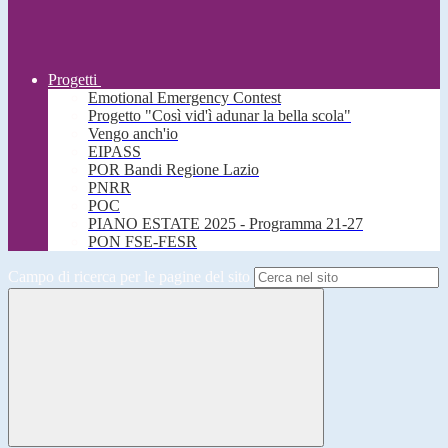
Progetti
Emotional Emergency Contest
Progetto "Così vid'ì adunar la bella scola"
Vengo anch'io
EIPASS
POR Bandi Regione Lazio
PNRR
POC
PIANO ESTATE 2025 - Programma 21-27
PON FSE-FESR
Campo di ricerca per le pagine del sito