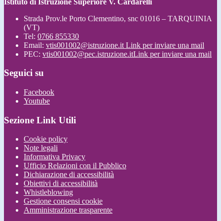
Istituto di Istruzione Superiore V. Cardarelli
Strada Prov.le Porto Clementino, snc 01016 – TARQUINIA
(VT)
Tel:
0766 855330
Email:
vtis001002@istruzione.it
Link per inviare una mail
PEC:
vtis001002@pec.istruzione.it
Link per inviare una mail
Seguici su
Facebook
Youtube
Sezione Link Utili
Cookie policy
Note legali
Informativa Privacy
Ufficio Relazioni con il Pubblico
Dichiarazione di accessibilità
Obiettivi di accessibilità
Whistleblowing
Gestione consensi cookie
Amministrazione trasparente