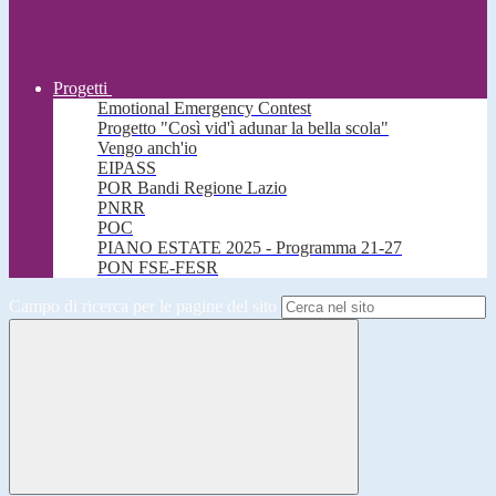
Progetti
Emotional Emergency Contest
Progetto "Così vid'ì adunar la bella scola"
Vengo anch'io
EIPASS
POR Bandi Regione Lazio
PNRR
POC
PIANO ESTATE 2025 - Programma 21-27
PON FSE-FESR
Campo di ricerca per le pagine del sito