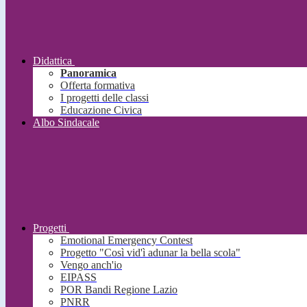
Didattica
Panoramica
Offerta formativa
I progetti delle classi
Educazione Civica
Albo Sindacale
Progetti
Emotional Emergency Contest
Progetto "Così vid'ì adunar la bella scola"
Vengo anch'io
EIPASS
POR Bandi Regione Lazio
PNRR